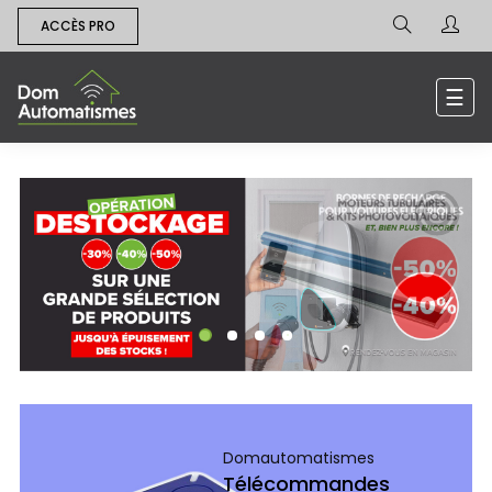
ACCÈS PRO
Bas
☰
la
navi
Domautomatismes
Télécommandes