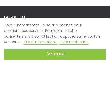
LA SOCIÉTÉ
Dom Automatismes utilise des cookies pour
Qui sommes-nous ?
améliorer ses services. Pour donner votre
Nous contacter
consentement à son utilisation, appuyez sur le bouton

Nos magasins
Accepter.
Plus d'informations
Personnalisation
SERVICE CLIENT
J'ACCEPTE
SAV
Plan du site
CONDITIONS
CGV
Mentions Légales
Politique de confidentialité
CONTACTEZ-NOUS