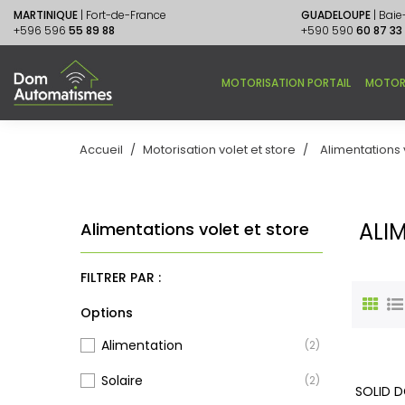
MARTINIQUE
| Fort-de-France
GUADELOUPE
| Bai
+596 596
55 89 88
+590 590
60 87 33
MOTORISATION PORTAIL
MOTOR
Accueil
Motorisation volet et store
Alimentations 
ALI
Alimentations volet et store
FILTRER PAR :
Options
Alimentation
(2)
Solaire
(2)
SOLID D