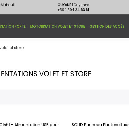
e-Mahault
GUYANE
| Cayenne
+594 594
24 63 81
ISATION PORTE
MOTORISATION VOLET ET STORE
GESTION DES ACCÈS
volet et store
MENTATIONS VOLET ET STORE
C1561 - Alimentation USB pour
SOLID Panneau Photovoltaï