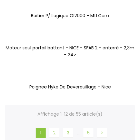
Boitier P/ Logique Ol2000 - Mtl Ccm
Moteur seul portail battant - NICE - SFAB 2 - enterré - 2,3m
- 24v
Poignee Hyke De Deverouillage - Nice
Affichage 1-12 de 55 article(s)
1
2
3
…
5