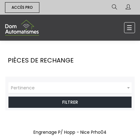
ACCÈS PRO
Bas
☰
la
navi
PIÈCES DE RECHANGE

Pertinence
FILTRER
Engrenage P/ Hopp - Nice Prho04