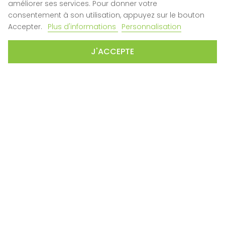
améliorer ses services. Pour donner votre
Qui sommes-nous ?
consentement à son utilisation, appuyez sur le bouton

Nous contacter
Accepter.
Plus d'informations
Personnalisation
Nos magasins
J'ACCEPTE
SERVICE CLIENT
SAV
Plan du site
CONDITIONS
CGV
Mentions Légales
Politique de confidentialité
CONTACTEZ-NOUS
contact@domautomatismes.fr