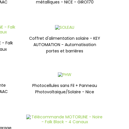
FAAC
métalliques - NICE - GIRO170
Coffret d'alimentation solaire - KEY
- Falk
AUTOMATION - Automatisation
naux
portes et barrières
nte
Photocellules sans Fil + Panneau
FAAC
Photovoltaïque/Solaire - Nice
garage