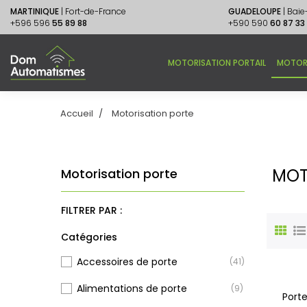
MARTINIQUE
| Fort-de-France
GUADELOUPE
| Bai
+596 596
55 89 88
+590 590
60 87 33
MOTORISATION PORTAIL
MOTOR
Accueil
Motorisation porte
MOT
Motorisation porte
FILTRER PAR :
Catégories
Accessoires de porte
(41)
Alimentations de porte
(9)
Port