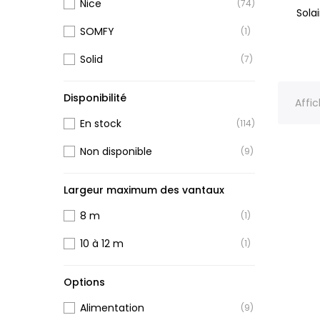
Nice
(74)
Sola
SOMFY
(1)
Solid
(7)
Disponibilité
Affic
En stock
(114)
Non disponible
(9)
Largeur maximum des vantaux
8 m
(1)
10 à 12 m
(1)
Options
Alimentation
(9)