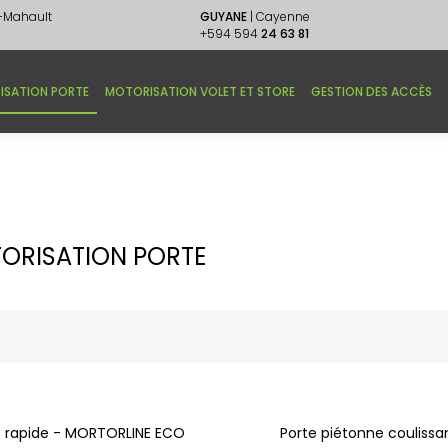
e-Mahault
GUYANE
| Cayenne
+594 594
24 63 81
ISATION PORTE
MOTORISATION VOLET ET STORE
GESTION DES ACCÈS
ORISATION PORTE
e rapide - MORTORLINE ECO
Porte piétonne coulissa