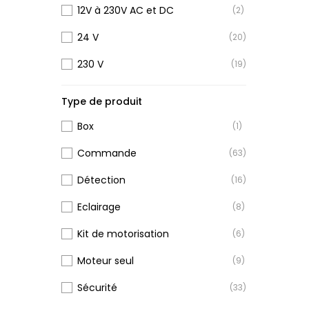
12V à 230V AC et DC
(2)
24 V
(20)
230 V
(19)
Type de produit
Box
(1)
Commande
(63)
Détection
(16)
Eclairage
(8)
Kit de motorisation
(6)
Moteur seul
(9)
Sécurité
(33)