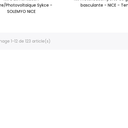
ire/Photovoltaïque Sykce -
basculante - NICE - Ten
SOLEMYO NICE
hage 1-12 de 123 article(s)