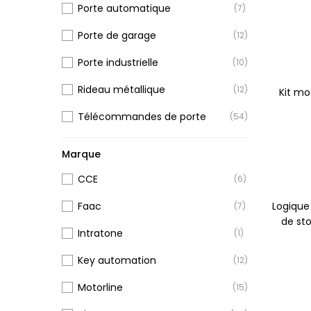
Porte automatique
(7)
Porte de garage
(12)
Porte industrielle
(10)
Rideau métallique
(12)
Kit mo
Télécommandes de porte
(54)
Marque
CCE
(6)
Logiqu
Faac
(7)
de sto
Intratone
(1)
Key automation
(12)
Motorline
(15)