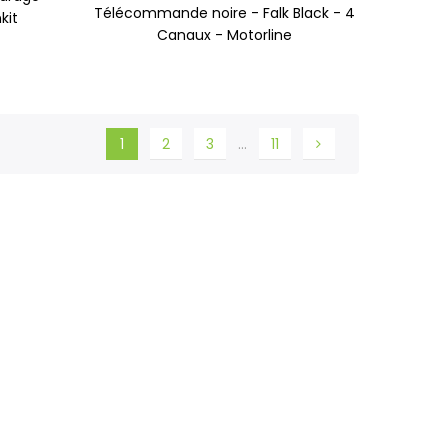
Télécommande noire - Falk Black - 4
kit
Canaux - Motorline
1
2
3
…
11