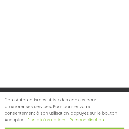
Dom Automatismes utilise des cookies pour
LA SOCIÉTÉ
améliorer ses services. Pour donner votre
Qui sommes-nous ?
consentement à son utilisation, appuyez sur le bouton

Nous contacter
Accepter.
Plus d'informations
Personnalisation
Nos magasins