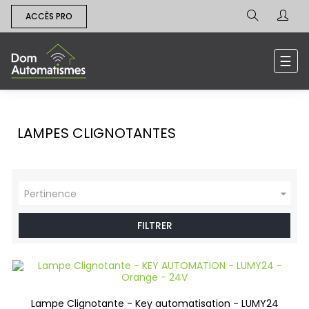
ACCÈS PRO
Bas
☰
la
navi
LAMPES CLIGNOTANTES

Pertinence
FILTRER
Lampe Clignotante - Key automatisation - LUMY24