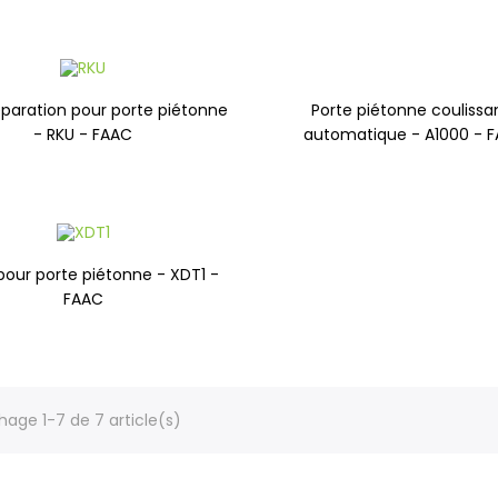
Porte piétonne coulissa
réparation pour porte piétonne
automatique - A1000 - 
- RKU - FAAC
pour porte piétonne - XDT1 -
FAAC
hage 1-7 de 7 article(s)