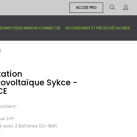
ACCÈS PRO
DOMOTIQUE MAISON CONNECTÉE
ACCESSOIRES ET PIÈCES DÉTACHÉES
E
tation
tovoltaïque Sykce -
CE
ontient :
que SYP
4 avec 2 Batteries 12V-18Ah
e