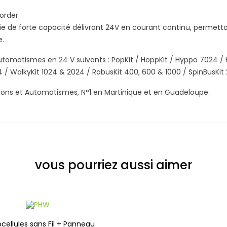
corder
e de forte capacité délivrant 24V en courant continu, permettan
e.
 automatismes en 24 V suivants : PopKit / HoppKit / Hyppo 7024
 / WalkyKit 1024 & 2024 / RobusKit 400, 600 & 1000 / SpinBusKit 
ions et Automatismes, N°1 en Martinique et en Guadeloupe.
vous pourriez aussi aimer
cellules sans Fil + Panneau