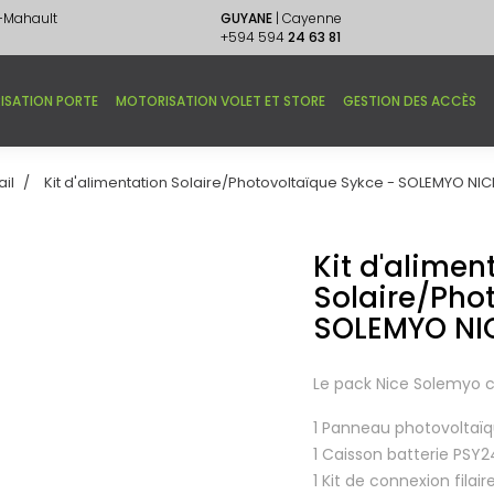
e-Mahault
GUYANE
| Cayenne
+594 594
24 63 81
ISATION PORTE
MOTORISATION VOLET ET STORE
GESTION DES ACCÈS
ail
Kit d'alimentation Solaire/Photovoltaïque Sykce - SOLEMYO NIC
Kit d'alimen
Solaire/Pho
SOLEMYO NI
Le pack Nice Solemyo c
1 Panneau photovoltaï
1 Caisson batterie PSY2
1 Kit de connexion filair