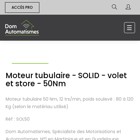
ACCÈS PRO
Bas
☰
la
navi
Moteur tubulaire - SOLID - volet
et store - 50Nm
Moteur tubulaire 50 Nm, 12 trs/min, poids soulevé : 80 à 120
Kg (selon le matériau utilisé)
Réf : SOL50
Dom Automatismes, Spécialiste des Motorisations et
Automatismes, N°1 en Martinique et en Guadeloupe.