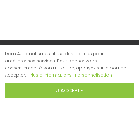
Dom Automatismes utilise des cookies pour
LA SOCIÉTÉ
améliorer ses services. Pour donner votre
Qui sommes-nous ?
consentement à son utilisation, appuyez sur le bouton

Nous contacter
Accepter.
Plus d'informations
Personnalisation
Nos magasins
J'ACCEPTE
SERVICE CLIENT
SAV
Plan du site
CONDITIONS