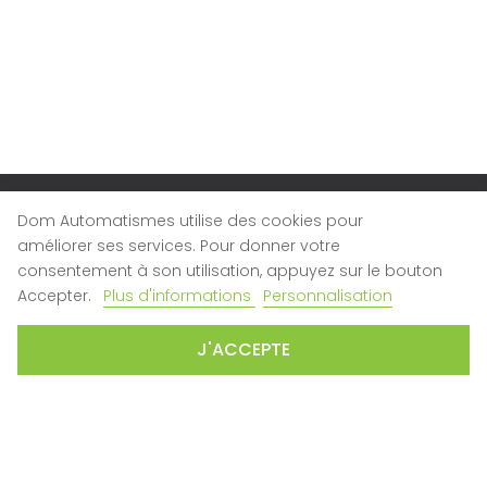
Dom Automatismes utilise des cookies pour
LA SOCIÉTÉ
améliorer ses services. Pour donner votre
Qui sommes-nous ?
consentement à son utilisation, appuyez sur le bouton

Nous contacter
Accepter.
Plus d'informations
Personnalisation
Nos magasins
J'ACCEPTE
SERVICE CLIENT
SAV
Plan du site
CONDITIONS