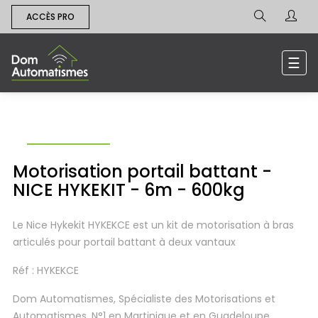
ACCÈS PRO
Bas
☰
la
navi
Motorisation portail battant -
NICE HYKEKIT - 6m - 600kg
Le Nice Hykekit HYKEKCE est un kit de motorisation à bras
articulés pour portail battant à deux vantaux
Réf : HYKEKCE
Dom Automatismes, Spécialiste des Motorisations et
Automatismes, N°1 en Martinique et en Guadeloupe.